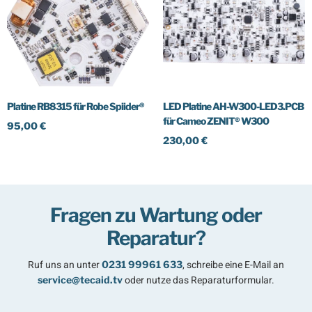
Platine RB8315 für Robe Spiider®
LED Platine AH-W300-LED3.PCB
für Cameo ZENIT® W300
95,00
€
230,00
€
In den Warenkorb
In den Warenkorb
Fragen zu Wartung oder
Reparatur?
Ruf uns an unter
, schreibe eine E-Mail an
0231 99961 633
oder nutze das Reparaturformular.
service@tecaid.tv