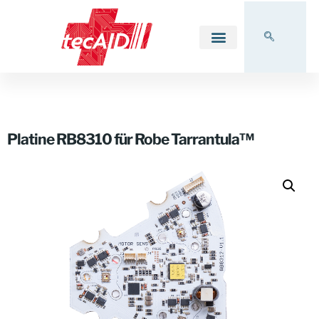
Platine RB8310 für Robe Tarrantula™