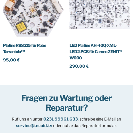
Platine RB8315 für Robe
LED Platine AH-40Q-XML-
Tarrantula™
LED2.PCB für Cameo ZENIT®
W600
95,00
€
290,00
€
In den Warenkorb
In den Warenkorb
Fragen zu Wartung oder
Reparatur?
Ruf uns an unter
, schreibe eine E-Mail an
0231 99961 633
oder nutze das Reparaturformular.
service@tecaid.tv