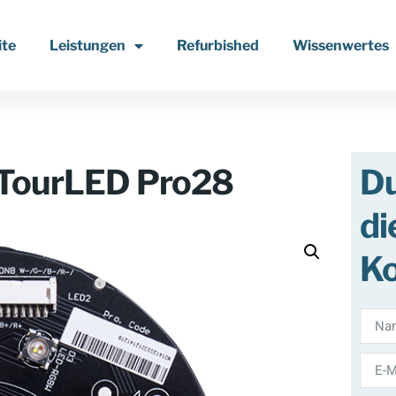
ite
Leistungen
Refurbished
Wissenwertes
e TourLED Pro28
Du
di
Ko