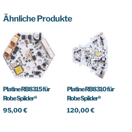
Ähnliche Produkte
Platine RB8315 für
Platine RB8310 für
Robe Spiider®
Robe Spiider®
95,00
€
120,00
€
In den Warenkorb
In den Warenkorb