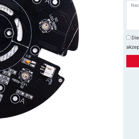
Die
akzep